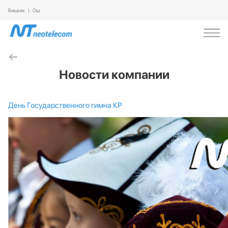
Бишкек
|
Ош
Новости компании
День Государственного гимна КР