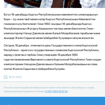
Бүгүн 18-декабрда, Кыргыз Республикасынын мамлекеттик символдорунун
бири – туу жана герб менен катар Кыргыз Республикасынын Мамлекеттик
гимнинин күнү белгиленет. Гимн 1992-жылдын 18-декабрында Кыргыз
Республикасынын Жогорку Кеңешинин токтому менен бекитилген. Гимн -
композиторлор Насыр Давлесов менен Калый Молдобасанов тарабынан жана
акындар Жалил Садыков менен Шабданбек Кулуевдин сөзүнө жазылган.
Сегодня, 18 декабря, отмечается день Государственного гимна Кыргызской
Республики -
одного из государственных символов
Кыргызской Республики
,
наряду с
флагом
и
гербом
. Гимн утверждён
18 декабря
1992
года
постановлением Верховного совета Кыргызской Республики. Гимн создан
композиторами
Насыром Давлесовым
и
Калыем Молдобасановым
на слова
поэтов
Жалила Садыкова
и Шабданбека Кулуева.
18.12.2023
Получить более подробную информацию о новостях Вы можете, обратившись в службу
информационной поддержки по номеру
0 (312) (553) 97 67 43